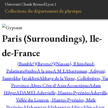
Université Claude Bernard Lyon 1
Collections du département de physique
Paris (Surroundings), Ile-
de-France
(Bamble?)
(Baveno?)
(Nassau), Rhineland-
Palatinate
0xides
À la une
A.M.E
Abastuman, Adigeni,
Samtskhe-Javakheti
Abbaye de la Verne, Collobrières, Var
Provence-Alpes-Côte-d'Azur
Acoustique
Adam
Hilger
ADAMEL
Adervielle, Hautes-Pyrénées
Aderville
Vallée du Louron , Hautes-Pyrénées, Midi-
Pyrénées
Afghanistan
Afghanistan
Africa
Africa
Agay,