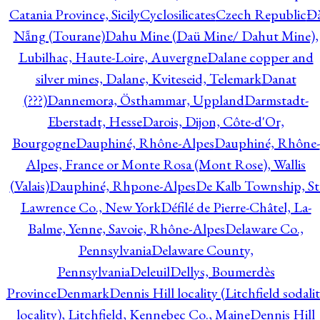
Catania Province, Sicily
Cyclosilicates
Czech Republic
Đ
Nẵng (Tourane)
Dahu Mine (Daü Mine/ Dahut Mine),
Lubilhac, Haute-Loire, Auvergne
Dalane copper and
silver mines, Dalane, Kviteseid, Telemark
Danat
(???)
Dannemora, Östhammar, Uppland
Darmstadt-
Eberstadt, Hesse
Darois, Dijon, Côte-d'Or,
Bourgogne
Dauphiné, Rhône-Alpes
Dauphiné, Rhône-
Alpes, France or Monte Rosa (Mont Rose), Wallis
(Valais)
Dauphiné, Rhpone-Alpes
De Kalb Township, St
Lawrence Co., New York
Défilé de Pierre-Châtel, La-
Balme, Yenne, Savoie, Rhône-Alpes
Delaware Co.,
Pennsylvania
Delaware County,
Pennsylvania
Deleuil
Dellys, Boumerdès
Province
Denmark
Dennis Hill locality (Litchfield sodali
locality), Litchfield, Kennebec Co., Maine
Dennis Hill