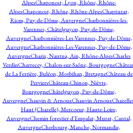
Alpes
Chaponost, Lyon, Rhône, Rhône-
Alpes
Chaponost, Rhône, Rhône-Alpes
Chaptuzat,
Riom, Puy-de-Dôme, Auvergne
Charbonnières-les-
Varennes, Châtelguyon, Puy-de-Dôme,
Auvergne
Charbonnières-Les-Varennes, Puy-de-Dôme,
Auvergne
Charbonnières-Les-Varennes, Puy-de-Dôme,
Auvergne
Charix, Nantua, Ain, Rhône-Alpes
Charles
Verdin
Charrecey, Chalon-sur-Saône, Bourgogne
Châtea
de La Ferrière, Buléon, Morbihan, Bretagne
Château de
Perviers
Château-Chinon, Nièvre,
Bourgogne
Châtelguyon, Puy-de-Dôme,
Auvergne
Chauvin & Arnoux
Chauvin Arnoux
Chazelle
Haut (Chazelle), Mercoeur, Haute-Loire,
Auvergne
Chemin forestier d'Empalat, Murat, Cantal,
Auvergne
Cherbourg, Manche, Normandie,