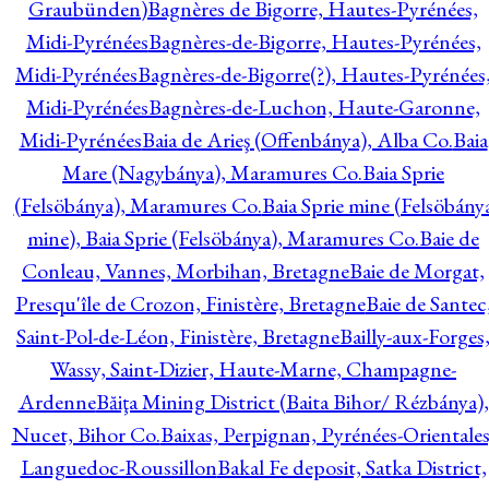
Graubünden)
Bagnères de Bigorre, Hautes-Pyrénées,
Midi-Pyrénées
Bagnères-de-Bigorre, Hautes-Pyrénées,
Midi-Pyrénées
Bagnères-de-Bigorre(?), Hautes-Pyrénées
Midi-Pyrénées
Bagnères-de-Luchon, Haute-Garonne,
Midi-Pyrénées
Baia de Arieş (Offenbánya), Alba Co.
Baia
Mare (Nagybánya), Maramures Co.
Baia Sprie
(Felsöbánya), Maramures Co.
Baia Sprie mine (Felsöbány
mine), Baia Sprie (Felsöbánya), Maramures Co.
Baie de
Conleau, Vannes, Morbihan, Bretagne
Baie de Morgat,
Presqu'île de Crozon, Finistère, Bretagne
Baie de Santec
Saint-Pol-de-Léon, Finistère, Bretagne
Bailly-aux-Forges
Wassy, Saint-Dizier, Haute-Marne, Champagne-
Ardenne
Băiţa Mining District (Baita Bihor/ Rézbánya),
Nucet, Bihor Co.
Baixas, Perpignan, Pyrénées-Orientales
Languedoc-Roussillon
Bakal Fe deposit, Satka District,