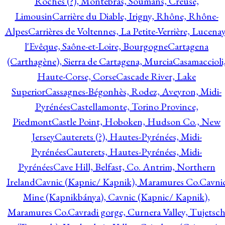
Roches (?), Montebras, Soumans, Creuse,
Limousin
Carrière du Diable, Irigny, Rhône, Rhône-
Alpes
Carrières de Voltennes, La Petite-Verrière, Lucenay
l'Evêque, Saône-et-Loire, Bourgogne
Cartagena
(Carthagène), Sierra de Cartagena, Murcia
Casamaccioli
Haute-Corse, Corse
Cascade River, Lake
Superior
Cassagnes-Bégonhès, Rodez, Aveyron, Midi-
Pyrénées
Castellamonte, Torino Province,
Piedmont
Castle Point, Hoboken, Hudson Co., New
Jersey
Cauterets (?), Hautes-Pyrénées, Midi-
Pyrénées
Cauterets, Hautes-Pyrénées, Midi-
Pyrénées
Cave Hill, Belfast, Co. Antrim, Northern
Ireland
Cavnic (Kapnic/ Kapnik), Maramures Co.
Cavni
Mine (Kapnikbánya), Cavnic (Kapnic/ Kapnik),
Maramures Co.
Cavradi gorge, Curnera Valley, Tujetsc