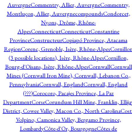
Auvergne
Commentry, Allier, Auvergne
Commentry,
Montluçon, Allier, Auvergne
compounds
Condorcet,
Nyons, Drôme, Rhône-
Alpes
Connecticut
Connecticut
Constantine
Province
Constructeur
Copiapó Province, Atacama
Region
Corenc, Grenoble, Isère, Rhône-Alpes
Cornillo
(3 possible locations), Isère, Rhône-Alpes
Cornillon,
Bourg-d'Oisans, Isère, Rhône-Alpes
Cornwall
Cornwall
Mines (Cornwall Iron Mine), Cornwall, Lebanon Co.,
Pennsylvania
Cornwall, England
Cornwall, England
(???)
Corocoro, Pacajes Province, La Paz
Department
Corse
Corundum Hill Mine, Franklin, Ellija
District, Cowee Valley, Macon Co., North Carolina
Cost
Volpino, Camonica Valley, Bergamo Province,
Lombardy
Côte-d'Or, Bourgogne
Côtes de