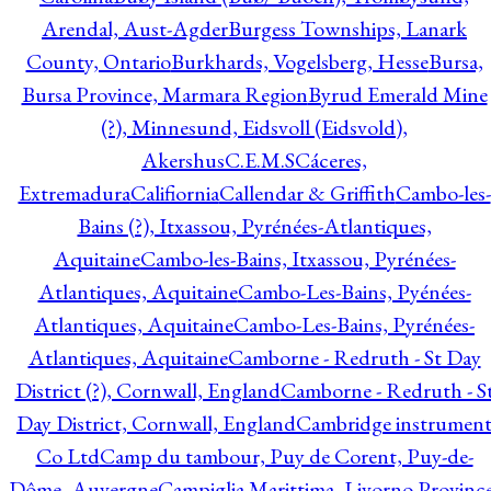
Arendal, Aust-Agder
Burgess Townships, Lanark
County, Ontario
Burkhards, Vogelsberg, Hesse
Bursa,
Bursa Province, Marmara Region
Byrud Emerald Mine
(?), Minnesund, Eidsvoll (Eidsvold),
Akershus
C.E.M.S
Cáceres,
Extremadura
Califiornia
Callendar & Griffith
Cambo-les-
Bains (?), Itxassou, Pyrénées-Atlantiques,
Aquitaine
Cambo-les-Bains, Itxassou, Pyrénées-
Atlantiques, Aquitaine
Cambo-Les-Bains, Pyénées-
Atlantiques, Aquitaine
Cambo-Les-Bains, Pyrénées-
Atlantiques, Aquitaine
Camborne - Redruth - St Day
District (?), Cornwall, England
Camborne - Redruth - S
Day District, Cornwall, England
Cambridge instrumen
Co Ltd
Camp du tambour, Puy de Corent, Puy-de-
Dôme, Auvergne
Campiglia Marittima, Livorno Province