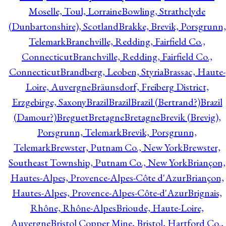
Moselle, Toul, Lorraine
Bowling, Strathclyde
(Dunbartonshire), Scotland
Brakke, Brevik, Porsgrunn,
Telemark
Branchville, Redding, Fairfield Co.,
Connecticut
Branchville, Redding, Fairfield Co.,
Connecticut
Brandberg, Leoben, Styria
Brassac, Haute-
Loire, Auvergne
Bräunsdorf, Freiberg District,
Erzgebirge, Saxony
Brazil
Brazil
Brazil (Bertrand?)
Brazil
(Damour?)
Breguet
Bretagne
Bretagne
Brevik (Brevig),
Porsgrunn, Telemark
Brevik, Porsgrunn,
Telemark
Brewster, Putnam Co., New York
Brewster,
Southeast Township, Putnam Co., New York
Briançon,
Hautes-Alpes, Provence-Alpes-Côte d'Azur
Briançon,
Hautes-Alpes, Provence-Alpes-Côte-d'Azur
Brignais,
Rhône, Rhône-Alpes
Brioude, Haute-Loire,
Auvergne
Bristol Copper Mine, Bristol, Hartford Co.,