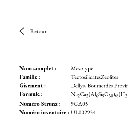
Retour
Nom complet :
Mesotype
Famille :
TectosilicatesZeolites
Gisement :
Dellys, Boumerdès Provin
Formule :
Na
Ca
(Al
Si
O
),
(H
2
2
6
9
30
8
2
Numéro Strunz :
9GA05
Numéro inventaire :
UL002934