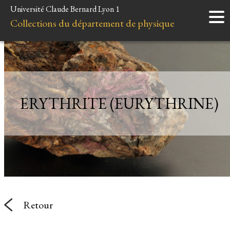
Université Claude Bernard Lyon 1
Accueil
Collections du département de physique
Instruments
Minéraux
Liens et ressources
ERYTHRITE (EURYTHRINE)
Retour