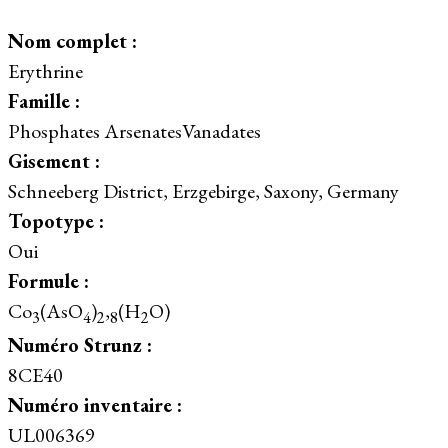
Nom complet :
Erythrine
Famille :
Phosphates ArsenatesVanadates
Gisement :
Schneeberg District, Erzgebirge, Saxony, Germany
Topotype :
Oui
Formule :
Co
(AsO
)
,
(H
O)
3
4
2
8
2
Numéro Strunz :
8CE40
Numéro inventaire :
UL006369