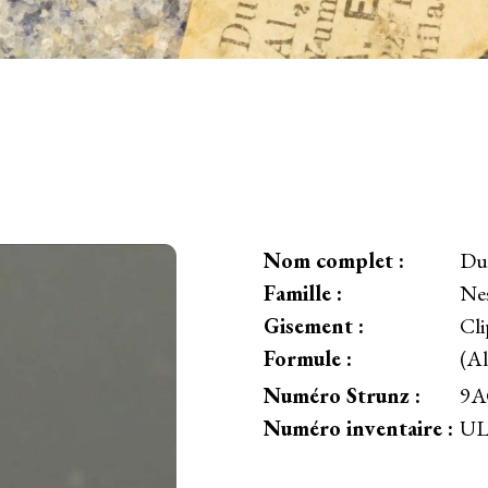
Nom complet :
Dum
Famille :
Nes
Gisement :
Cl
Formule :
(Al
Numéro Strunz :
9A
Numéro inventaire :
UL