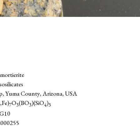
ortierite
osilicates
ip, Yuma County, Arizona, USA
,Fe)
O
(BO
)(SiO
)
7
3
3
4
3
G10
000255