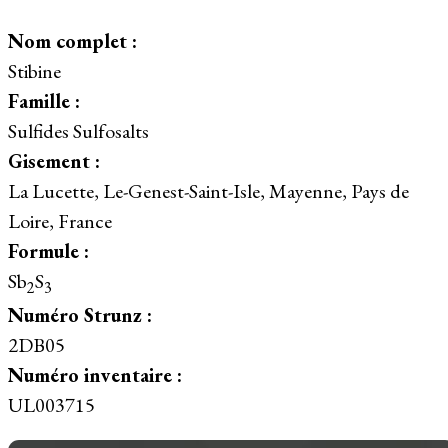
Nom complet :
Stibine
Famille :
Sulfides Sulfosalts
Gisement :
La Lucette, Le-Genest-Saint-Isle, Mayenne, Pays de
Loire, France
Formule :
Sb
S
2
3
Numéro Strunz :
2DB05
Numéro inventaire :
UL003715