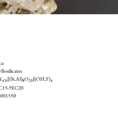
ca
llosilicates
Y
-
[(Si,Al)
O
](OH,F)
4
6
8
20
4
C15-9EC20
001550