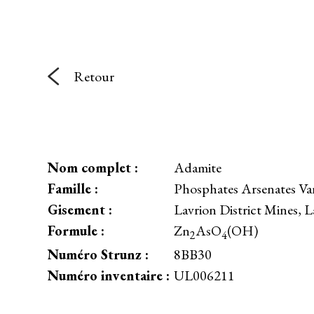
Retour
Nom complet :
Adamite
Famille :
Phosphates Arsenates Va
Gisement :
Lavrion District Mines, L
Formule :
Zn
AsO
(OH)
2
4
Numéro Strunz :
8BB30
Numéro inventaire :
UL006211