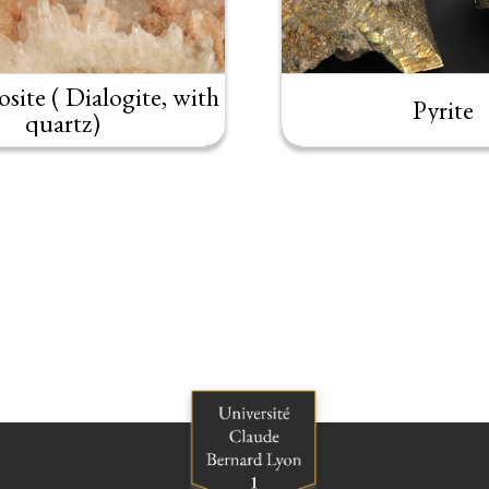
site ( Dialogite, with
Pyrite
quartz)