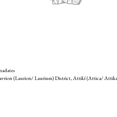
nadates
avrion (Laurion/ Laurium) District, Attikí (Attica/ Attik