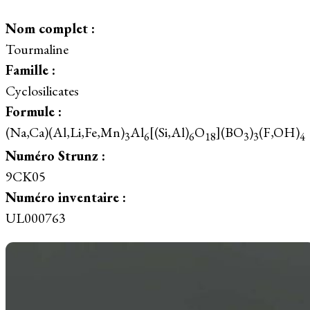
Nom complet :
Tourmaline
Famille :
Cyclosilicates
Formule :
(Na,Ca)(Al,Li,Fe,Mn)
Al
[(Si,Al)
O
](BO
)
(F,OH)
3
6
6
18
3
3
4
Numéro Strunz :
9CK05
Numéro inventaire :
UL000763