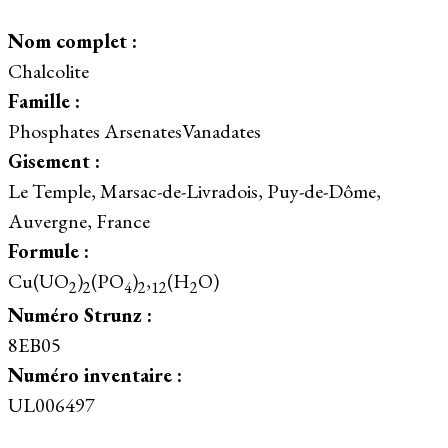
Nom complet :
Chalcolite
Famille :
Phosphates ArsenatesVanadates
Gisement :
Le Temple, Marsac-de-Livradois, Puy-de-Dôme,
Auvergne, France
Formule :
Cu(UO
)
(PO
)
,
(H
O)
2
2
4
2
12
2
Numéro Strunz :
8EB05
Numéro inventaire :
UL006497