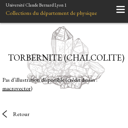
Université Claude Bernard Lyon 1
Accueil
Collections du département de physique
Instruments
Minéraux
Liens et ressources
TORBERNITE (CHALCOLITE)
Pas d’illustration disponible (crédit dessin :
macrovector
)
Retour