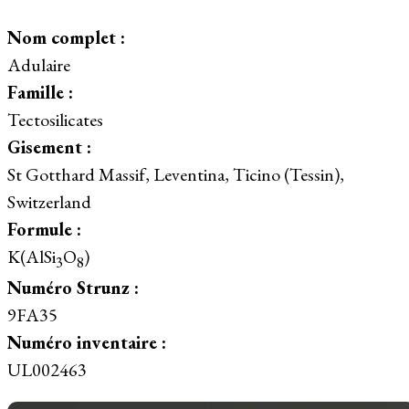
Nom complet :
Adulaire
Famille :
Tectosilicates
Gisement :
St Gotthard Massif, Leventina, Ticino (Tessin),
Switzerland
Formule :
K(AlSi
O
)
3
8
Numéro Strunz :
9FA35
Numéro inventaire :
UL002463