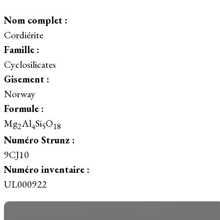
Nom complet :
Cordiérite
Famille :
Cyclosilicates
Gisement :
Norway
Formule :
Mg
Al
Si
O
2
4
5
18
Numéro Strunz :
9CJ10
Numéro inventaire :
UL000922