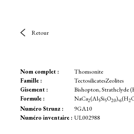
Retour
Nom complet :
Thomsonite
Famille :
TectosilicatesZeolites
Gisement :
Bishopton, Strathclyde (
Formule :
NaCa
(Al
Si
O
),
(H
2
5
5
20
6
2
Numéro Strunz :
9GA10
Numéro inventaire :
UL002988