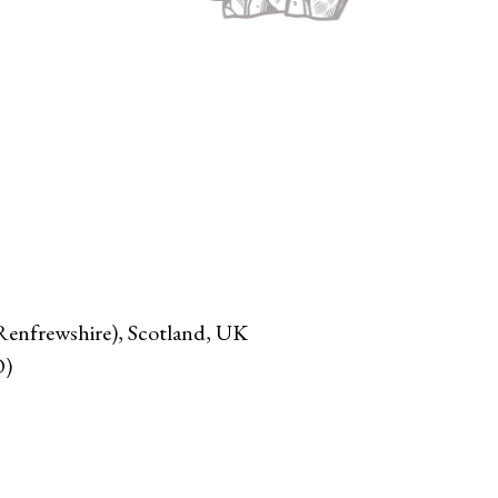
Renfrewshire), Scotland, UK
O)