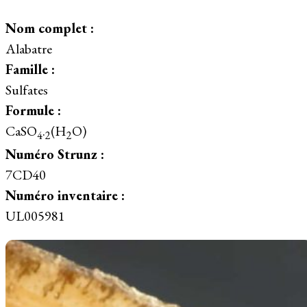
Nom complet :
Alabatre
Famille :
Sulfates
Formule :
CaSO
.
(H
O)
4
2
2
Numéro Strunz :
7CD40
Numéro inventaire :
UL005981