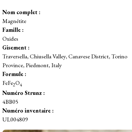
Nom complet :
Magnétite
Famille :
Oxides
Gisement :
Traversella, Chiusella Valley, Canavese District, Torino
Province, Piedmont, Italy
Formule :
FeFe
O
2
4
Numéro Strunz :
4BB05
Numéro inventaire :
UL004809