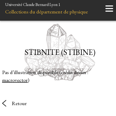
Université Claude Bernard Lyon 1
Accueil
Collections du département de physique
Instruments
Minéraux
Liens et ressources
STIBNITE (STIBINE)
Pas d’illustration disponible (crédit dessin :
macrovector
)
Retour