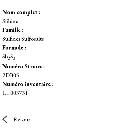
Nom complet :
Stibine
Famille :
Sulfides Sulfosalts
Formule :
Sb
S
2
3
Numéro Strunz :
2DB05
Numéro inventaire :
UL003731
Retour