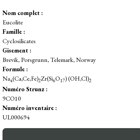
Nom complet :
Eucolite
Famille :
Cyclosilicates
Gisement :
Brevik, Porsgrunn, Telemark, Norway
Formule :
Na
(Ca,Ce,Fe)
Zr(Si
O
) (OH,Cl)
4
2
6
17
2
Numéro Strunz :
9CO10
Numéro inventaire :
UL000694