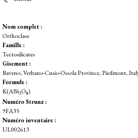
Nom complet :
Orthoclase
Famille :
Tectosilicates
Gisement :
Baveno, Verbano-Cusio-Ossola Province, Piedmont, Ital
Formule :
K(AlSi
O
)
3
8
Numéro Strunz :
9FA35
Numéro inventaire :
UL002613