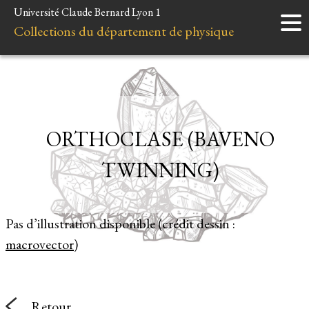
Université Claude Bernard Lyon 1
Accueil
Collections du département de physique
Instruments
Minéraux
Liens et ressources
ORTHOCLASE (BAVENO
TWINNING)
Pas d’illustration disponible (crédit dessin :
macrovector
)
Retour