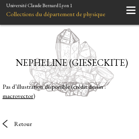
Université Claude Bernard Lyon 1
Accueil
Collections du département de physique
Instruments
Minéraux
Liens et ressources
NEPHELINE (GIESECKITE)
Pas d’illustration disponible (crédit dessin :
macrovector
)
Retour