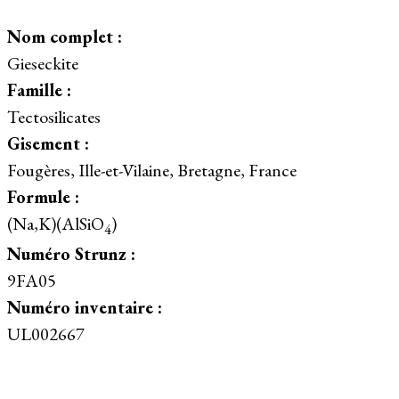
Nom complet :
Gieseckite
Famille :
Tectosilicates
Gisement :
Fougères, Ille-et-Vilaine, Bretagne, France
Formule :
(Na,K)(AlSiO
)
4
Numéro Strunz :
9FA05
Numéro inventaire :
UL002667