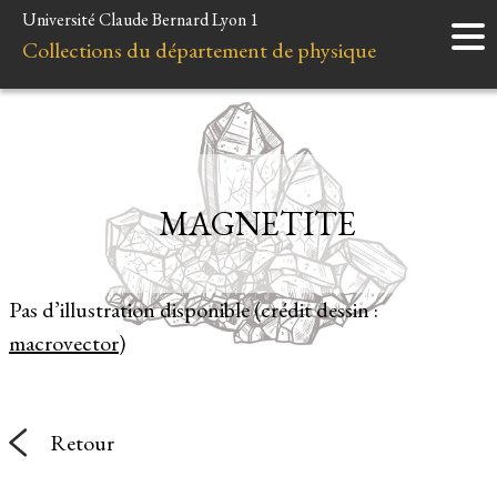
Université Claude Bernard Lyon 1
Accueil
Collections du département de physique
Instruments
Minéraux
Liens et ressources
MAGNETITE
Pas d’illustration disponible (crédit dessin :
macrovector
)
Retour