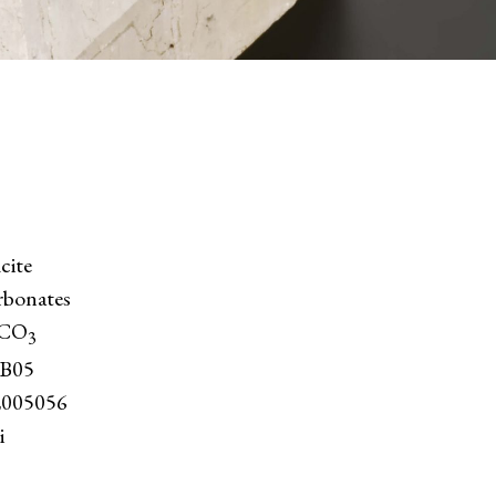
cite
rbonates
CO
3
B05
005056
i