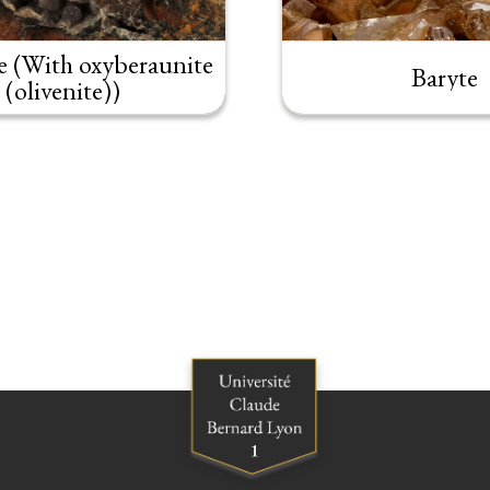
e (With oxyberaunite
Baryte
(olivenite))