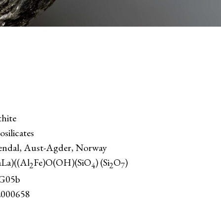
hite
osilicates
endal, Aust-Agder, Norway
La)((Al
Fe)O(OH)(SiO
) (Si
O
)
2
4
2
7
G05b
000658