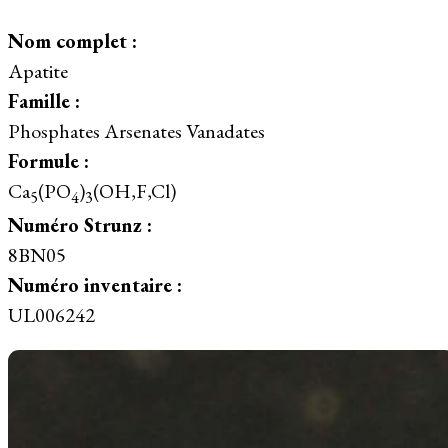
Nom complet :
Apatite
Famille :
Phosphates Arsenates Vanadates
Formule :
Ca
(PO
)
(OH,F,Cl)
5
4
3
Numéro Strunz :
8BN05
Numéro inventaire :
UL006242