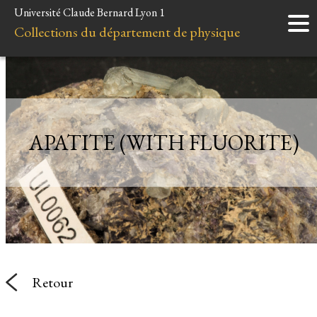
Université Claude Bernard Lyon 1
Accueil
Collections du département de physique
Instruments
Minéraux
Liens et ressources
APATITE (WITH FLUORITE)
Retour