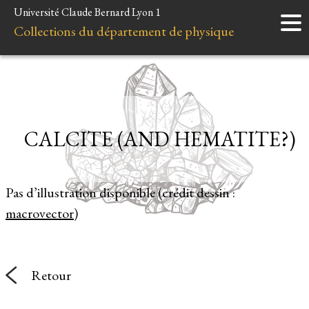
Université Claude Bernard Lyon 1
Accueil
Collections du département de physique
Instruments
Minéraux
Liens et ressources
CALCITE (AND HEMATITE?)
Pas d’illustration disponible (crédit dessin :
macrovector
)
Retour