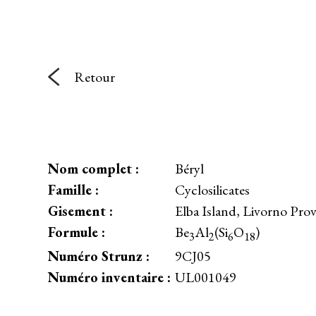
Retour
Nom complet :
Béryl
Famille :
Cyclosilicates
Gisement :
Elba Island, Livorno Prov
Formule :
Be
Al
(Si
O
)
3
2
6
18
Numéro Strunz :
9CJ05
Numéro inventaire :
UL001049