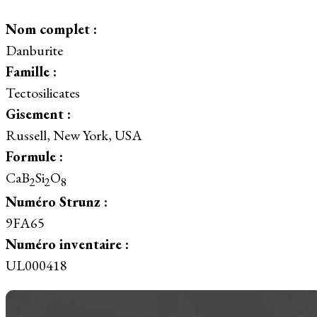
Nom complet :
Danburite
Famille :
Tectosilicates
Gisement :
Russell, New York, USA
Formule :
CaB
Si
O
2
2
8
Numéro Strunz :
9FA65
Numéro inventaire :
UL000418