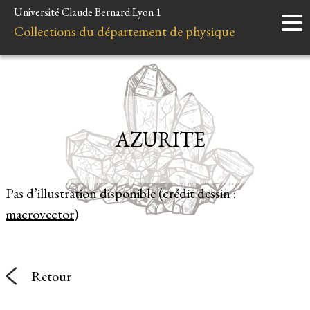
Université Claude Bernard Lyon 1
Accueil
Collections du département de physique
Instruments
Minéraux
Liens et ressources
AZURITE
Pas d’illustration disponible (crédit dessin :
macrovector
)
Retour