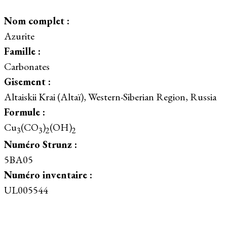
Nom complet :
Azurite
Famille :
Carbonates
Gisement :
Altaiskii Krai (Altaï), Western-Siberian Region, Russia
Formule :
Cu
(CO
)
(OH)
3
3
2
2
Numéro Strunz :
5BA05
Numéro inventaire :
UL005544