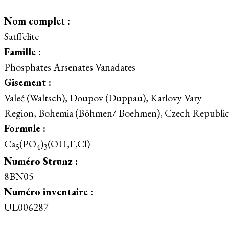
Nom complet :
Satffelite
Famille :
Phosphates Arsenates Vanadates
Gisement :
Valeč (Waltsch), Doupov (Duppau), Karlovy Vary
Region, Bohemia (Böhmen/ Boehmen), Czech Republi
Formule :
Ca
(PO
)
(OH,F,Cl)
5
4
3
Numéro Strunz :
8BN05
Numéro inventaire :
UL006287