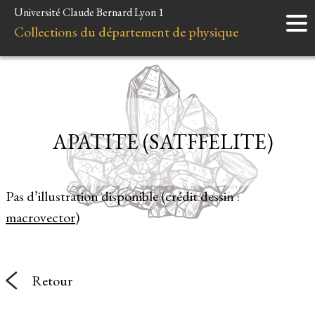
Université Claude Bernard Lyon 1
Accueil
Collections du département de physique
Instruments
Minéraux
Liens et ressources
APATITE (SATFFELITE)
Pas d’illustration disponible (crédit dessin :
macrovector
)
Retour