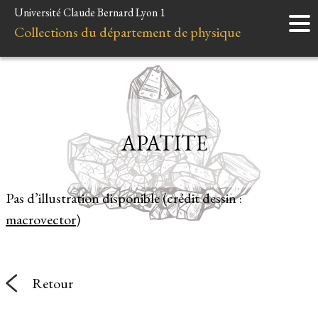
Université Claude Bernard Lyon 1
Accueil
Collections du département de physique
Instruments
Minéraux
Liens et ressources
APATITE
Pas d’illustration disponible (crédit dessin :
macrovector
)
Retour