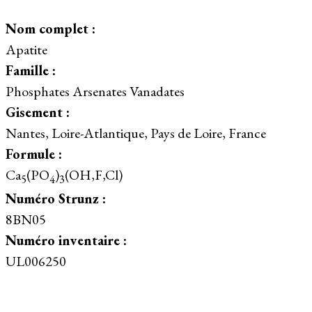
Nom complet :
Apatite
Famille :
Phosphates Arsenates Vanadates
Gisement :
Nantes, Loire-Atlantique, Pays de Loire, France
Formule :
Ca
(PO
)
(OH,F,Cl)
5
4
3
Numéro Strunz :
8BN05
Numéro inventaire :
UL006250