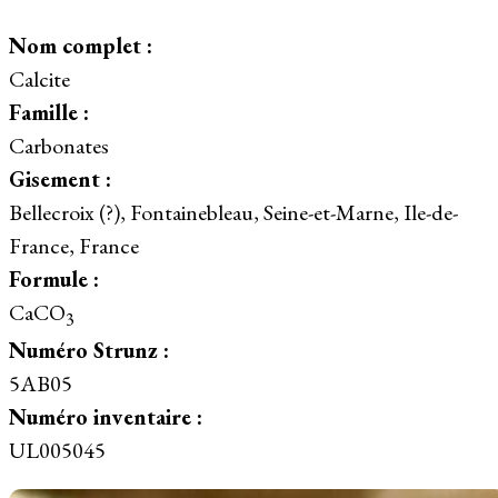
Nom complet :
Calcite
Famille :
Carbonates
Gisement :
Bellecroix (?), Fontainebleau, Seine-et-Marne, Ile-de-
France, France
Formule :
CaCO
3
Numéro Strunz :
5AB05
Numéro inventaire :
UL005045