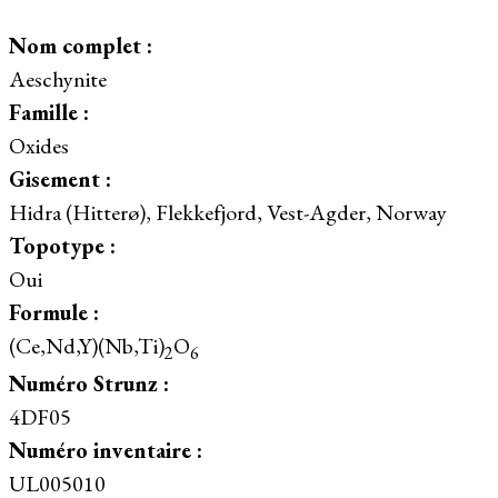
Nom complet :
Aeschynite
Famille :
Oxides
Gisement :
Hidra (Hitterø), Flekkefjord, Vest-Agder, Norway
Topotype :
Oui
Formule :
(Ce,Nd,Y)(Nb,Ti)
O
2
6
Numéro Strunz :
4DF05
Numéro inventaire :
UL005010