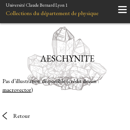
Université Claude Bernard Lyon 1
Accueil
Collections du département de physique
Instruments
Minéraux
Liens et ressources
AESCHYNITE
Pas d’illustration disponible (crédit dessin :
macrovector
)
Retour