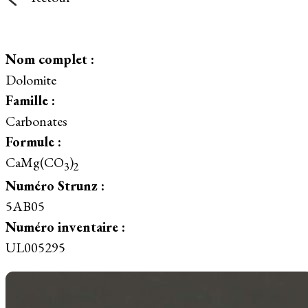
Nom complet :
Dolomite
Famille :
Carbonates
Formule :
CaMg(CO
)
3
2
Numéro Strunz :
5AB05
Numéro inventaire :
UL005295