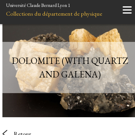
Université Claude Bernard Lyon 1
Accueil
Collections du département de physique
Instruments
Minéraux
Liens et ressources
DOLOMITE (WITH QUARTZ
AND GALENA)
Retour