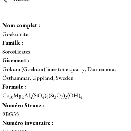
Nom complet :
Goekumite
Famille :
Sorosilicates
Gisement :
Gökum (Goekum) limestone quarry, Dannemora,
Östhammar, Uppland, Sweden
Formule :
Ca
Mg
Al
(SiO
)
(Si
O
)
(OH)
10
2
4
4
5
2
7
2
4
Numéro Strunz :
9BG35
Numéro inventaire :