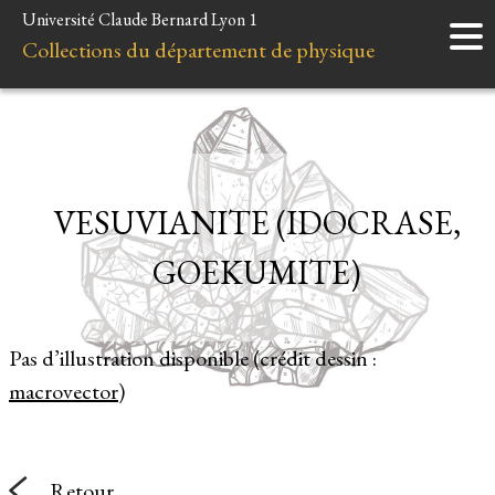
Université Claude Bernard Lyon 1
Accueil
Collections du département de physique
Instruments
Minéraux
Liens et ressources
VESUVIANITE (IDOCRASE,
GOEKUMITE)
Pas d’illustration disponible (crédit dessin :
macrovector
)
Retour