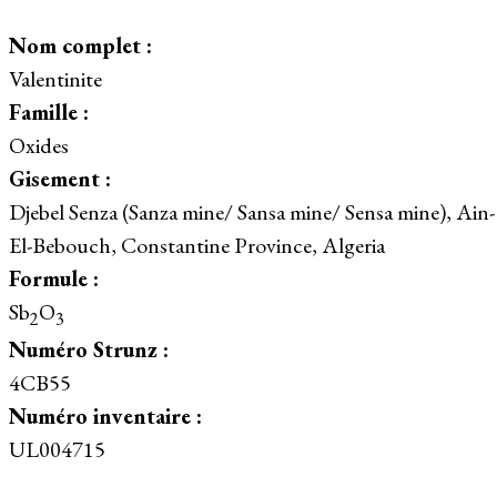
Nom complet :
Valentinite
Famille :
Oxides
Gisement :
Djebel Senza (Sanza mine/ Sansa mine/ Sensa mine), Ain-
El-Bebouch, Constantine Province, Algeria
Formule :
Sb
O
2
3
Numéro Strunz :
4CB55
Numéro inventaire :
UL004715