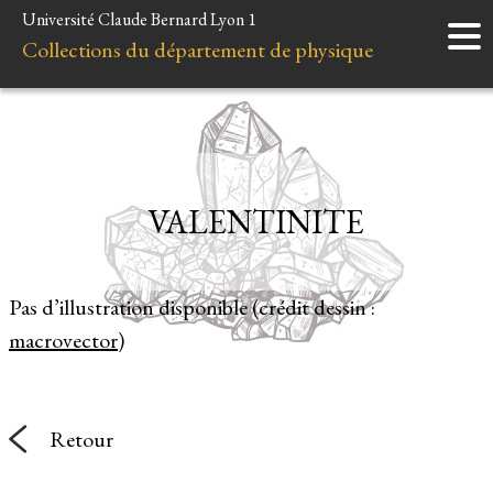
Université Claude Bernard Lyon 1
Accueil
Collections du département de physique
Instruments
Minéraux
Liens et ressources
VALENTINITE
Pas d’illustration disponible (crédit dessin :
macrovector
)
Retour