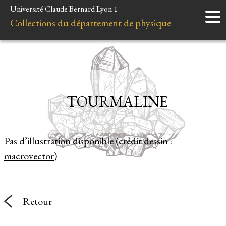
Université Claude Bernard Lyon 1
Accueil
Collections du département de physique
Instruments
Minéraux
Liens et ressources
TOURMALINE
Pas d’illustration disponible (crédit dessin :
macrovector
)
Retour