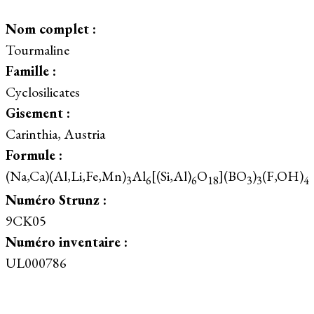
Nom complet :
Tourmaline
Famille :
Cyclosilicates
Gisement :
Carinthia, Austria
Formule :
(Na,Ca)(Al,Li,Fe,Mn)
Al
[(Si,Al)
O
](BO
)
(F,OH)
3
6
6
18
3
3
4
Numéro Strunz :
9CK05
Numéro inventaire :
UL000786