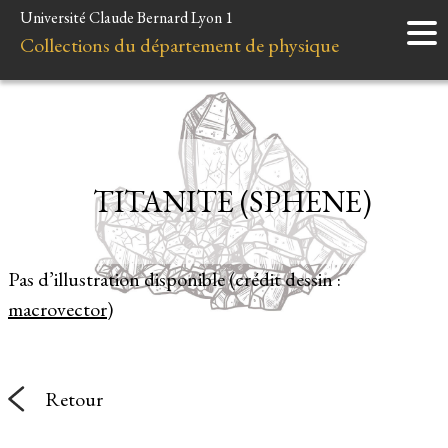
Université Claude Bernard Lyon 1
Accueil
Collections du département de physique
Instruments
Minéraux
Liens et ressources
TITANITE (SPHENE)
Pas d’illustration disponible (crédit dessin :
macrovector
)
Retour