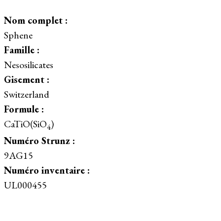
Nom complet :
Sphene
Famille :
Nesosilicates
Gisement :
Switzerland
Formule :
CaTiO(SiO
)
4
Numéro Strunz :
9AG15
Numéro inventaire :
UL000455