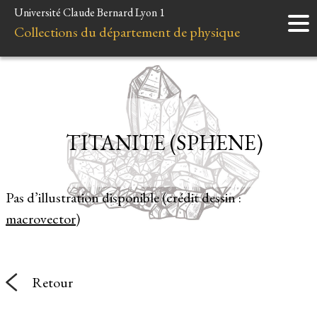
Université Claude Bernard Lyon 1
Accueil
Collections du département de physique
Instruments
Minéraux
Liens et ressources
TITANITE (SPHENE)
Pas d’illustration disponible (crédit dessin :
macrovector
)
Retour