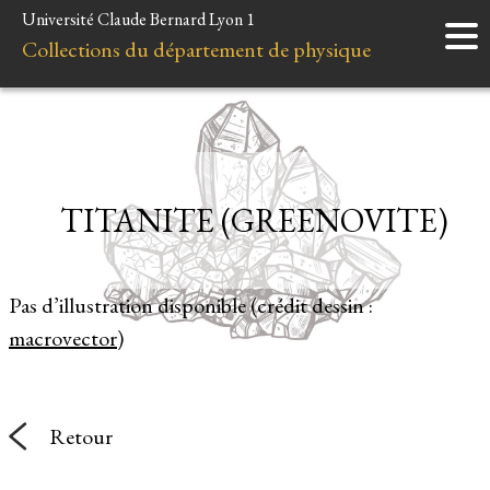
Université Claude Bernard Lyon 1
Accueil
Collections du département de physique
Instruments
Minéraux
Liens et ressources
TITANITE (GREENOVITE)
Pas d’illustration disponible (crédit dessin :
macrovector
)
Retour