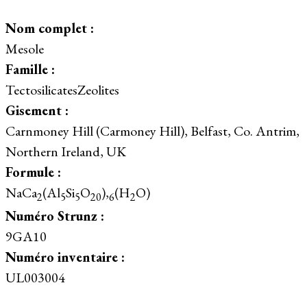
Nom complet :
Mesole
Famille :
TectosilicatesZeolites
Gisement :
Carnmoney Hill (Carmoney Hill), Belfast, Co. Antrim,
Northern Ireland, UK
Formule :
NaCa
(Al
Si
O
),
(H
O)
2
5
5
20
6
2
Numéro Strunz :
9GA10
Numéro inventaire :
UL003004