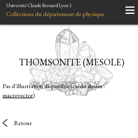
Université Claude Bernard Lyon 1
Accueil
Collections du département de physique
Instruments
Minéraux
Liens et ressources
THOMSONITE (MESOLE)
Pas d’illustration disponible (crédit dessin :
macrovector
)
Retour