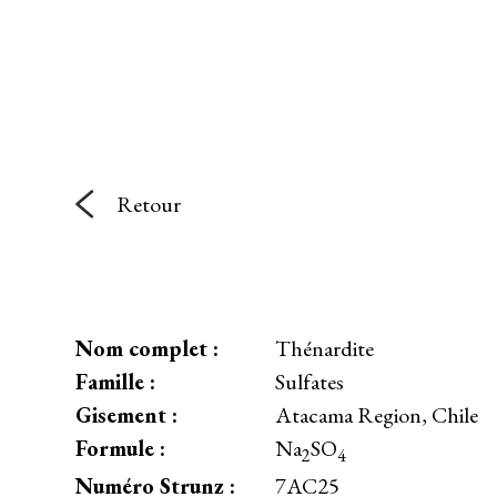
Retour
Nom complet :
Thénardite
Famille :
Sulfates
Gisement :
Atacama Region, Chile
Formule :
Na
SO
2
4
Numéro Strunz :
7AC25