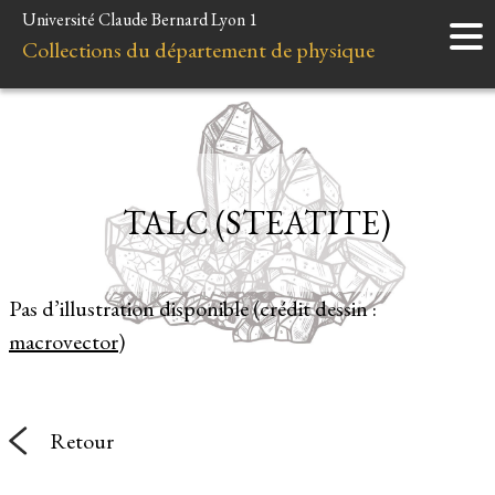
Université Claude Bernard Lyon 1
Accueil
Collections du département de physique
Instruments
Minéraux
Liens et ressources
TALC (STEATITE)
Pas d’illustration disponible (crédit dessin :
macrovector
)
Retour