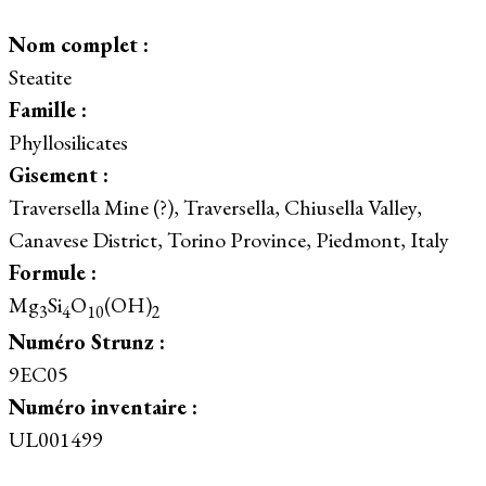
Nom complet :
Steatite
Famille :
Phyllosilicates
Gisement :
Traversella Mine (?), Traversella, Chiusella Valley,
Canavese District, Torino Province, Piedmont, Italy
Formule :
Mg
Si
O
(OH)
3
4
10
2
Numéro Strunz :
9EC05
Numéro inventaire :
UL001499