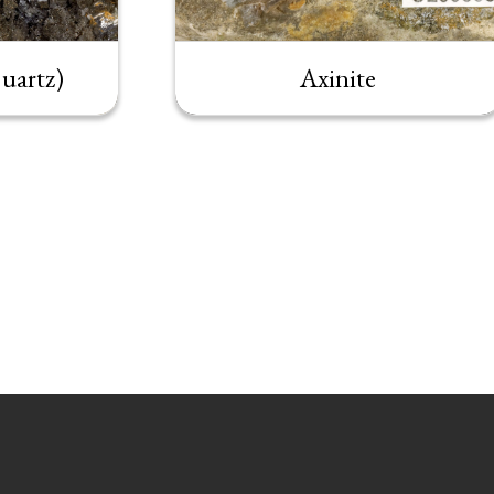
uartz)
Axinite