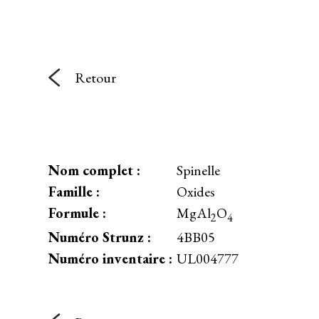
Retour
Nom complet :
Spinelle
Famille :
Oxides
Formule :
MgAl
O
2
4
Numéro Strunz :
4BB05
Numéro inventaire :
UL004777