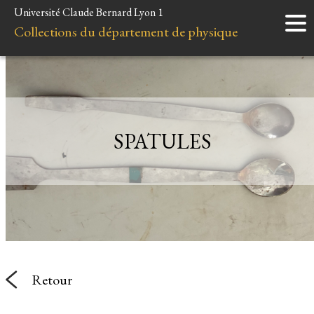
Université Claude Bernard Lyon 1
Accueil
Collections du département de physique
Instruments
Minéraux
Liens et ressources
SPATULES
Retour