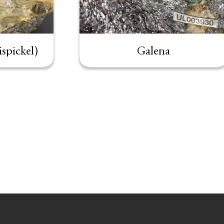
spickel)
Galena