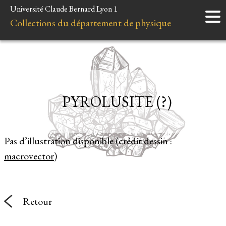
Université Claude Bernard Lyon 1
Accueil
Collections du département de physique
Instruments
Minéraux
Liens et ressources
PYROLUSITE (?)
Pas d’illustration disponible (crédit dessin :
macrovector
)
Retour