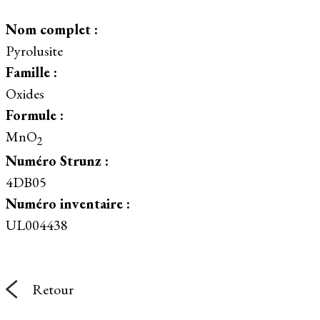
Nom complet :
Pyrolusite
Famille :
Oxides
Formule :
MnO
2
Numéro Strunz :
4DB05
Numéro inventaire :
UL004438
Retour