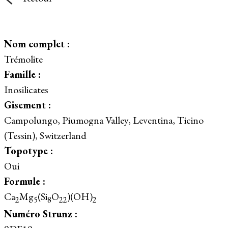
Nom complet :
Trémolite
Famille :
Inosilicates
Gisement :
Campolungo, Piumogna Valley, Leventina, Ticino
(Tessin), Switzerland
Topotype :
Oui
Formule :
Ca
Mg
(Si
O
)(OH)
2
5
8
22
2
Numéro Strunz :