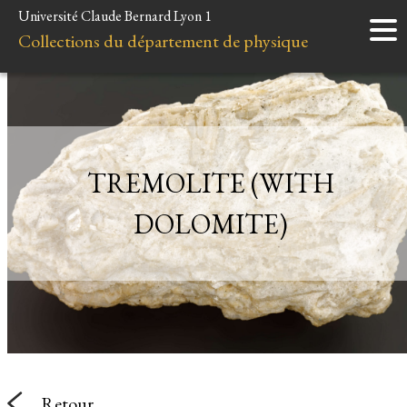
Université Claude Bernard Lyon 1
Accueil
Collections du département de physique
Instruments
Minéraux
Liens et ressources
TREMOLITE (WITH
DOLOMITE)
Retour