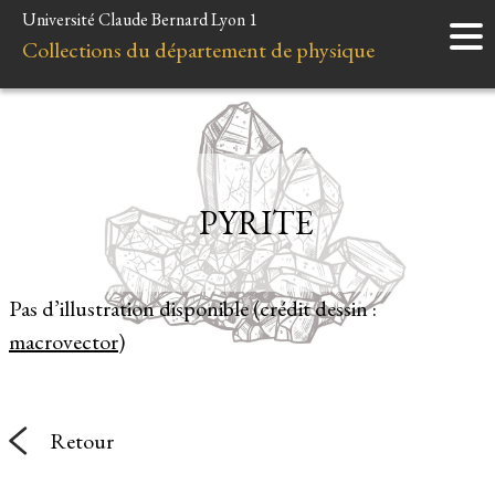
Université Claude Bernard Lyon 1
Accueil
Collections du département de physique
Instruments
Minéraux
Liens et ressources
PYRITE
Pas d’illustration disponible (crédit dessin :
macrovector
)
Retour