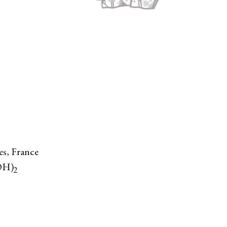
es, France
OH)
2