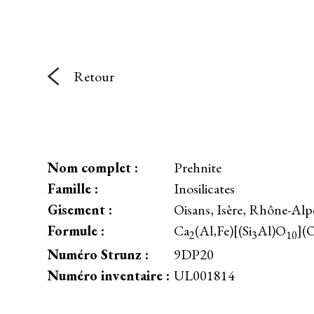
Retour
Nom complet :
Prehnite
Famille :
Inosilicates
Gisement :
Oisans, Isère, Rhône-Alp
Formule :
Ca
(Al,Fe)[(Si
Al)O
](
2
3
10
Numéro Strunz :
9DP20
Numéro inventaire :
UL001814