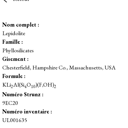
Nom complet :
Lepidolite
Famille :
Phyllosilicates
Gisement :
Chesterfield, Hampshire Co., Massachusetts, USA
Formule :
KLi
Al(Si
O
)(F,OH)
2
4
10
2
Numéro Strunz :
9EC20
Numéro inventaire :
UL001635