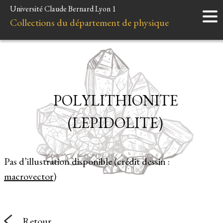
Université Claude Bernard Lyon 1
Accueil
Collections du département de physique
Instruments
Minéraux
Liens et ressources
POLYLITHIONITE
(LEPIDOLITE)
Pas d’illustration disponible (crédit dessin :
macrovector
)
Retour