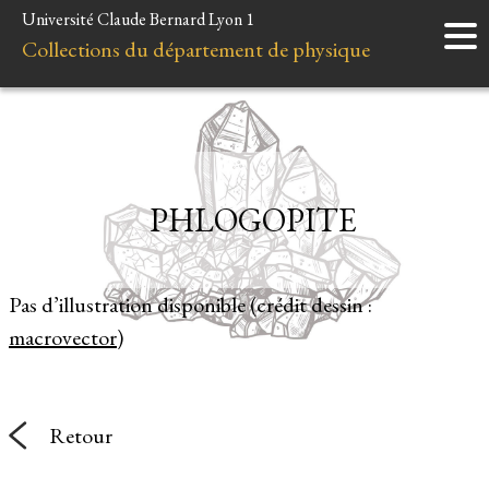
Université Claude Bernard Lyon 1
Accueil
Collections du département de physique
Instruments
Minéraux
Liens et ressources
PHLOGOPITE
Pas d’illustration disponible (crédit dessin :
macrovector
)
Retour