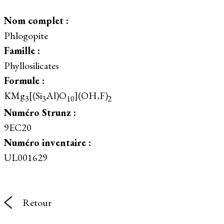
Nom complet :
Phlogopite
Famille :
Phyllosilicates
Formule :
KMg
[(Si
Al)O
](OH,F)
3
3
10
2
Numéro Strunz :
9EC20
Numéro inventaire :
UL001629
Retour